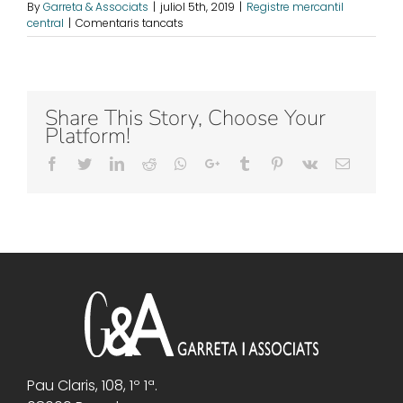
By
Garreta & Associats
|
juliol 5th, 2019
|
Registre mercantil
a
central
|
Comentaris tancats
Exemple
4
Share This Story, Choose Your
Platform!
Facebook
Twitter
LinkedIn
Reddit
Whatsapp
Google+
Tumblr
Pinterest
Vk
Email
Pau Claris, 108, 1º 1ª.