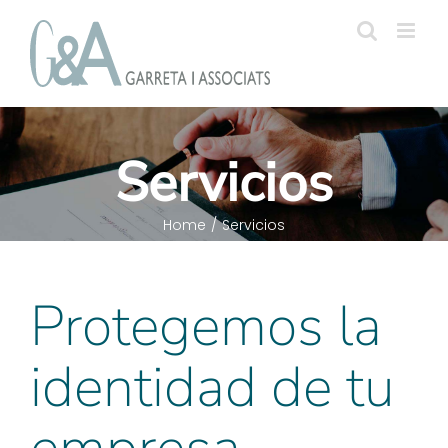
Skip
to
content
Servicios
Home
/
Servicios
Protegemos la
identidad de tu